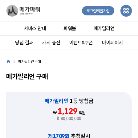
로그인
회원가입
서비스 안내
파워볼
메가밀리언
당첨 결과
캐시 충전
이벤트&쿠폰
마이페이지
메가밀리언 구매
메가밀리언 구매
메가밀리언
1등 당첨금
1,129
₩
억원
80,000,000
$
제1709회
추첨일시