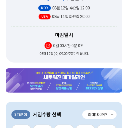
08월 12일 수요일 12:00
KOR
08월 11일 화요일 20:00
USA
마감일시
0일 00시간 0분 0초
08월 12일 (수) 09:00 주문마감 됩니다.
게임수량 선택
STEP 01